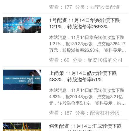
志邦转债信用级别为“AA”....
查看：
177
分类：
西宁股票配资
1号配资 11月14日华兴转债下跌
121%，转股溢价率2693%
本站消息，11月14日华兴转债收盘下跌
1.21%，报139.33元/张，成交额3264.17
万元，转股溢价率26.93%。 资料显示，
华兴转债信用级别为“AA”....
查看：
60
分类：
配资10倍的公司
上尚策 11月14日皓元转债下跌
483%，转股溢价率51%
本站消息，11月14日皓元转债收盘下跌
4.83%，报200.48元/张，成交额3.21亿
元，转股溢价率5.1%。 资料显示，皓元
转债信用级别为“AA-”，债券期....
查看：
187
分类：
配资杠杆炒股
鳄鱼配资 11月14日汇成转债下跌